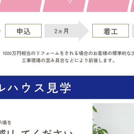
申込
着工
2ヵ月
、1000万円相当のリフォームをされる場合の
お客様の標準的な
工事現場の混み具合などにより前後します。
ルハウス見学
示場を
体感!してください。