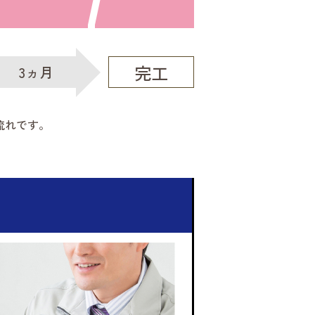
完工
3ヵ月
流れです。