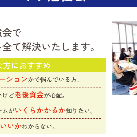
強会で
み全て解決いたします。
な方におすすめ
ーション
かで悩んでいる方。
老後資金
いけど
が心配。
いくらかかるか
ームが
知りたい。
いいか
わからない。