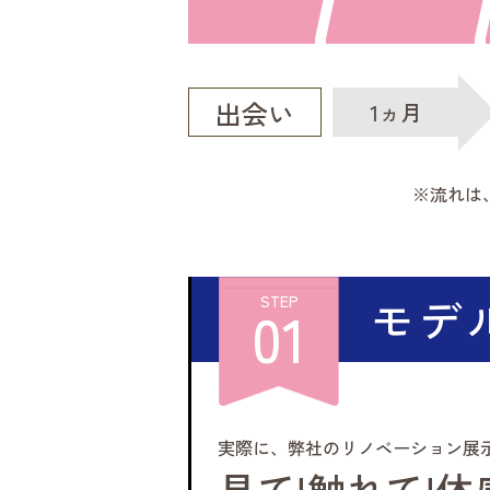
出会い
1ヵ月
流れは
モデ
STEP
01
実際に、弊社のリノベーション展
見て!触れて!