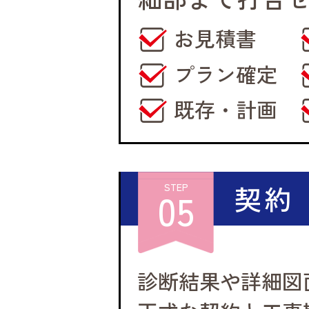
お見積書
プラン確定
既存・計画
契約
STEP
05
診断結果や詳細図