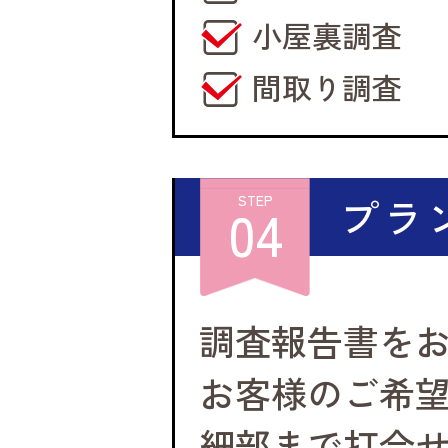
小屋裏調査
間取り調査
プラ
STEP
04
調査報告書を
お客様のご希
細部まで打合