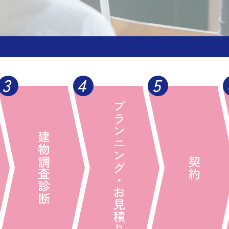
3
4
5
プランニング・お見積り
建物調査診断
契約