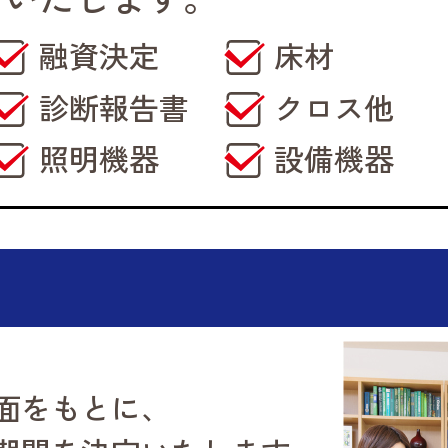
融資決定
床材
診断報告書
クロス他
照明機器
設備機器
面をもとに、