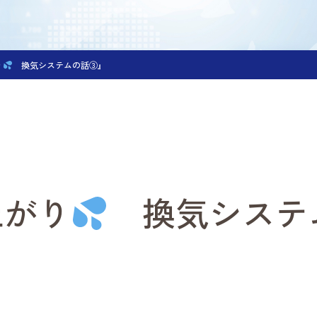
り
換気システムの話③』
上がり
換気システ