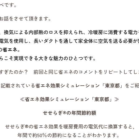
ベです。
お話をさせて頂きます。
、換気による内部熱のロスを抑えられ、冷暖房に消費する電力
電気を使用し、長いダクトを通して家全体に空気を送る必要が
の
省エネ
。
らこそ実現できる大きな魅力のひとつです。
すぎたのか？ 前回と同じ省エネのコメントをリピートしてし
に記載されている
省エネ効果シミュレーション「東京都」
をご
≪
省エネ効果シミュレーション「東京都」
≫
せせらぎ
®
の年間節約額
せせらぎ®の省エネ効果を暖房費用の電気代に換算すると,
年間で約50％の節約になることがわかります。